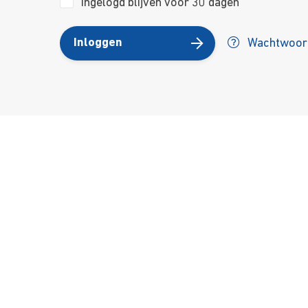
Ingelogd blijven voor 30 dagen
Inloggen
Wachtwoord
Over ons
Ons aa
Contact
Kursusdi
Join Ekonomika
Fakbar D
Wie we zijn
Events