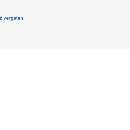
 vergeten
nbod
Ondersteuning
enst
Career
ulci
Onderwijs