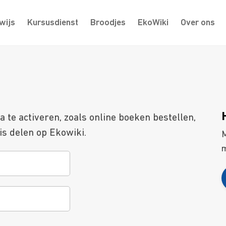
wijs
Kursusdienst
Broodjes
EkoWiki
Over ons
te activeren, zoals online boeken bestellen,
s delen op Ekowiki.
M
m