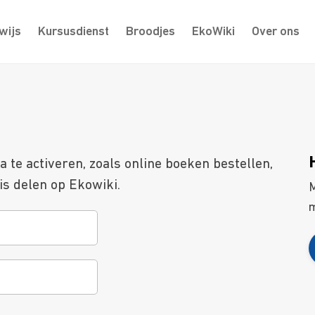
wijs
Kursusdienst
Broodjes
EkoWiki
Over ons
te activeren, zoals online boeken bestellen,
s delen op Ekowiki.
M
m