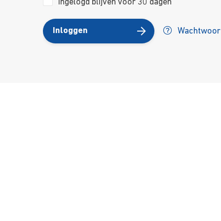
Ingelogd blijven voor 30 dagen
Inloggen
Wachtwoord
Over ons
Ons aa
Contact
Kursusdi
Join Ekonomika
Fakbar D
Wie we zijn
Events