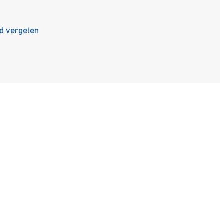
 vergeten
nbod
Ondersteuning
enst
Career
ulci
Onderwijs