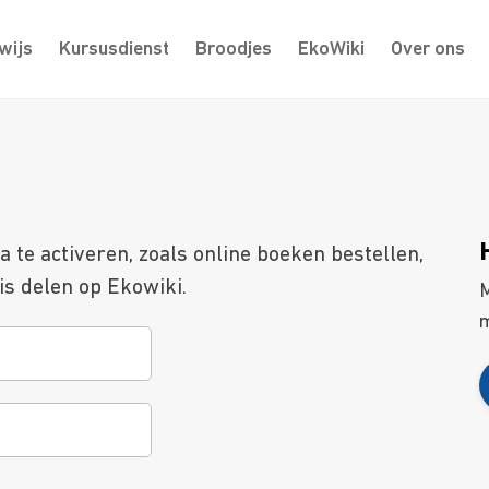
wijs
Kursusdienst
Broodjes
EkoWiki
Over ons
te activeren, zoals online boeken bestellen,
s delen op Ekowiki.
M
m