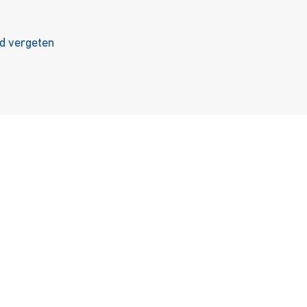
 vergeten
nbod
Ondersteuning
enst
Career
ulci
Onderwijs