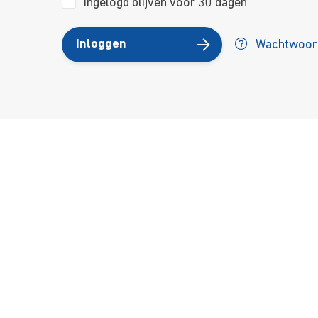
Ingelogd blijven voor 30 dagen
Inloggen
Wachtwoord
Over ons
Ons aa
Contact
Kursusdi
Join Ekonomika
Fakbar D
Wie we zijn
Events