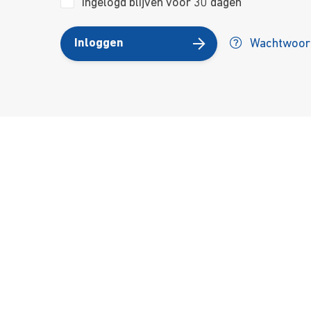
Ingelogd blijven voor 30 dagen
Inloggen
Wachtwoord
Over ons
Ons aa
Contact
Kursusdi
Join Ekonomika
Fakbar D
Wie we zijn
Events