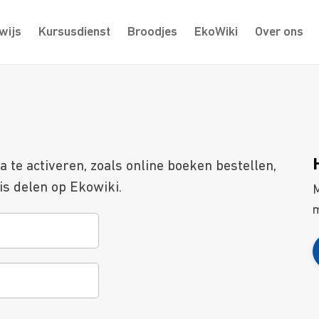
wijs
Kursusdienst
Broodjes
EkoWiki
Over ons
te activeren, zoals online boeken bestellen,
s delen op Ekowiki.
M
m