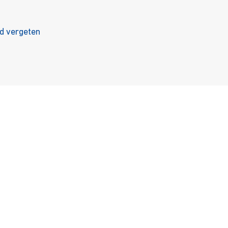
 vergeten
nbod
Ondersteuning
enst
Career
ulci
Onderwijs