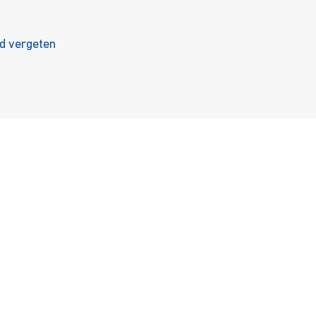
 vergeten
nbod
Ondersteuning
enst
Career
ulci
Onderwijs