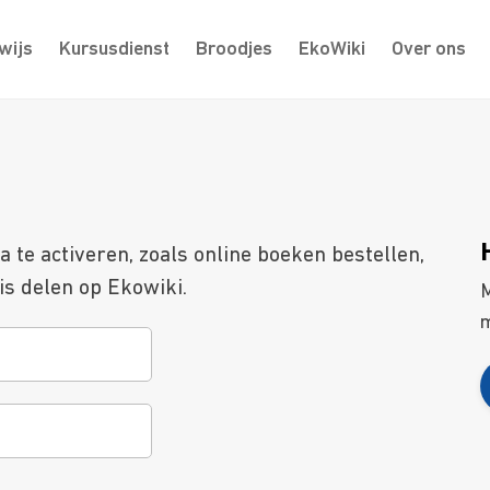
wijs
Kursusdienst
Broodjes
EkoWiki
Over ons
te activeren, zoals online boeken bestellen,
s delen op Ekowiki.
M
m