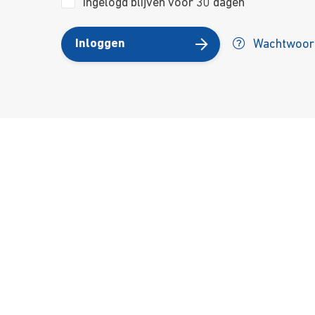
Ingelogd blijven voor 30 dagen
Inloggen
Wachtwoord
Over ons
Ons aa
Contact
Kursusdi
Join Ekonomika
Fakbar D
Wie we zijn
Events