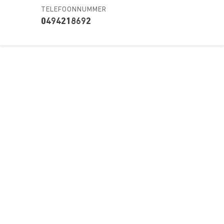
TELEFOONNUMMER
0494218692
Over ons
Ons aanbod
Contact
Kursusdienst
Join Ekonomika
Fakbar Dulci
Wie we zijn
Events
Ondersteuning
Support
Career
Registreren