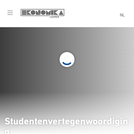
NL
Onderwijs
Vertegenwoordiging en ondersteuning
Studentenvertegenwoordigin
g