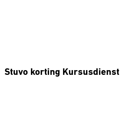
Stuvo korting Kursusdienst
Studiemateriaal, een te grote hap uit je beperkte
budget? Bekijk dan zeker deze pagina.