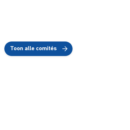
Toon alle comités
Smijt je jezelf liever op een
specifiek
project
of bepaalde
activiteit?
Misschien is een team dan wel wat voor jou! Heb je
interesse in één van de teams, maar zie je door de