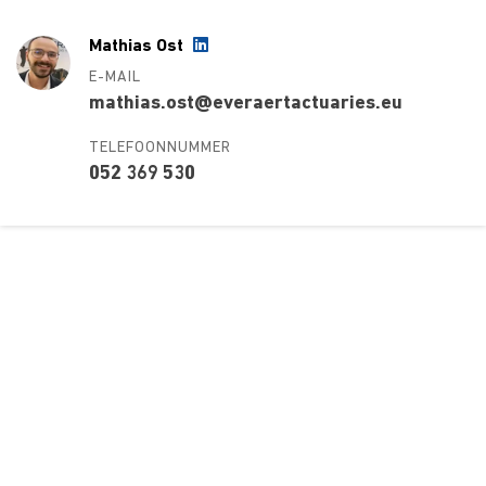
Mathias Ost
E-MAIL
mathias.ost@everaertactuaries.eu
TELEFOONNUMMER
052 369 530
Over ons
Ons aanbod
Contact
Kursusdienst
Join Ekonomika
Fakbar Dulci
Wie we zijn
Events