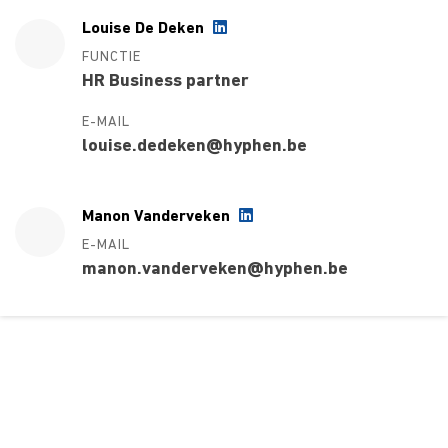
Louise De Deken
FUNCTIE
HR Business partner
E-MAIL
louise.dedeken@hyphen.be
Manon Vanderveken
E-MAIL
manon.vanderveken@hyphen.be
Over ons
Ons aanbod
Contact
Kursusdienst