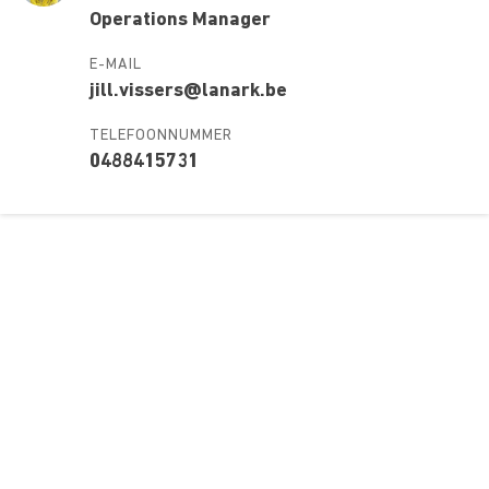
Operations Manager
E-MAIL
jill.vissers@lanark.be
TELEFOONNUMMER
0488415731
Over ons
Ons aanbod
Contact
Kursusdienst
Join Ekonomika
Fakbar Dulci
Wie we zijn
Events