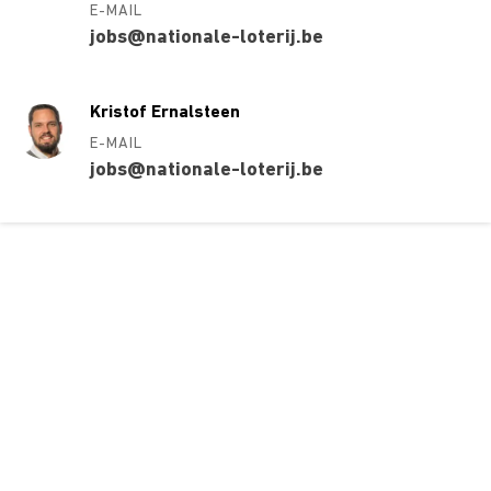
E-MAIL
jobs@nationale-loterij.be
Kristof Ernalsteen
E-MAIL
jobs@nationale-loterij.be
Over ons
Ons aanbod
Contact
Kursusdienst
Join Ekonomika
Fakbar Dulci
Wie we zijn
Events