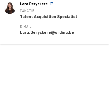
Lara Deryckere
FUNCTIE
Talent Acquisition Specialist
E-MAIL
Lara.Deryckere@ordina.be
Over ons
Ons aanbod
Contact
Kursusdienst
Join Ekonomika
Fakbar Dulci
Wie we zijn
Events