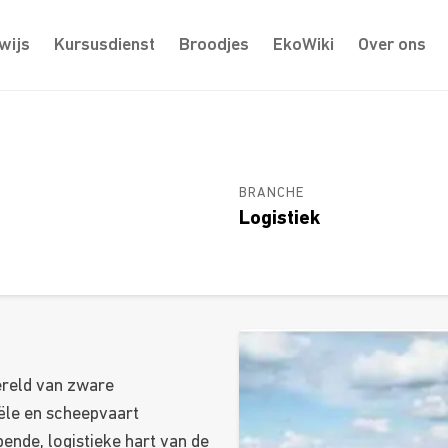
wijs
Kursusdienst
Broodjes
EkoWiki
Over ons
BRANCHE
Logistiek
ereld van zware
ële en scheepvaart
pende, logistieke hart van de