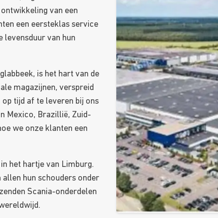
 ontwikkeling van een
ten een eersteklas service
e levensduur van hun
glabbeek, is het hart van de
nale magazijnen, verspreid
p tijd af te leveren bij ons
 Mexico, Brazillië, Zuid-
t hoe we onze klanten een
 in het hartje van Limburg.
 allen hun schouders onder
uizenden Scania-onderdelen
wereldwijd.