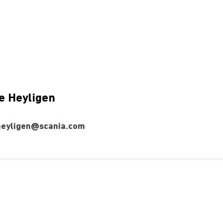
e Heyligen
heyligen@scania.com
Support
Registreren