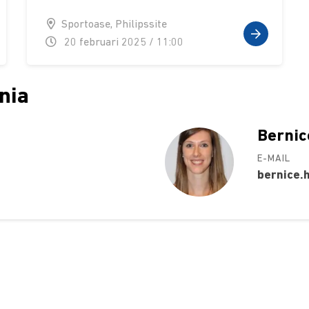
Sportoase, Philipssite
20 februari 2025 / 11:00
nia
Bernic
E-MAIL
bernice.
nbod
Ondersteuning
enst
Career