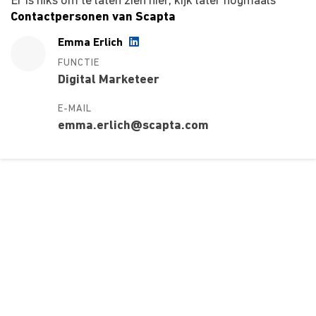
Er is niks om te laten zien hier, kijk later nogmaals
Contactpersonen van Scapta
Emma Erlich
FUNCTIE
Digital Marketeer
E-MAIL
emma.erlich@scapta.com
Over ons
Ons aanbod
Contact
Kursusdienst
Join Ekonomika
Fakbar Dulci
Wie we zijn
Events