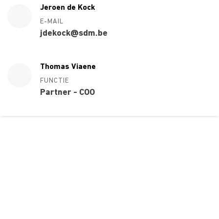
Jeroen de Kock
E-MAIL
jdekock@sdm.be
Thomas Viaene
FUNCTIE
Partner - COO
Over ons
Ons aanbod
Contact
Kursusdienst
Join Ekonomika
Fakbar Dulci
Wie we zijn
Events