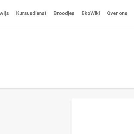
wijs
Kursusdienst
Broodjes
EkoWiki
Over ons