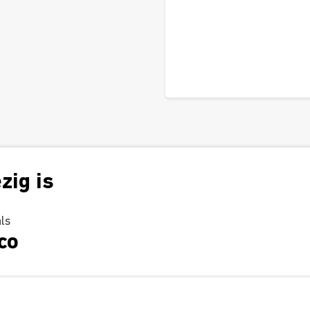
zig is
als
co