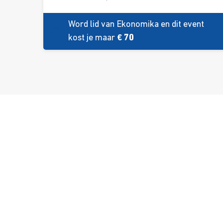
Word lid van Ekonomika en dit event
kost je maar
€ 70
Over ons
Ons aa
Contact
Kursusdi
Join Ekonomika
Fakbar D
Wie we zijn
Events