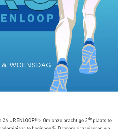
de
r, de 24 URENLOOP!!✨ Om onze prachtige 3
plaats te
t academiejaar te beginnen💪 Daarom organiseren we