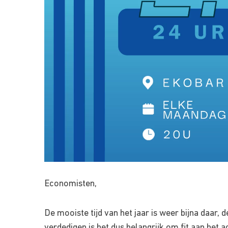
Economisten,
De mooiste tijd van het jaar is weer bijna daa
verdedigen is het dus belangrijk om fit aan he