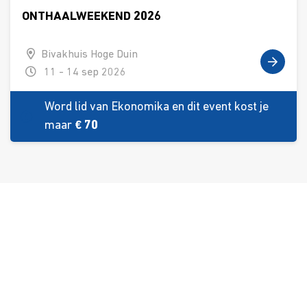
ONTHAALWEEKEND 2026
Bivakhuis Hoge Duin
11 - 14 sep 2026
Word lid van Ekonomika en dit event kost je
maar
€ 70
Over ons
Ons aanbod
Contact
Kursusdienst
Join Ekonomika
Fakbar Dulci
Wie we zijn
Events