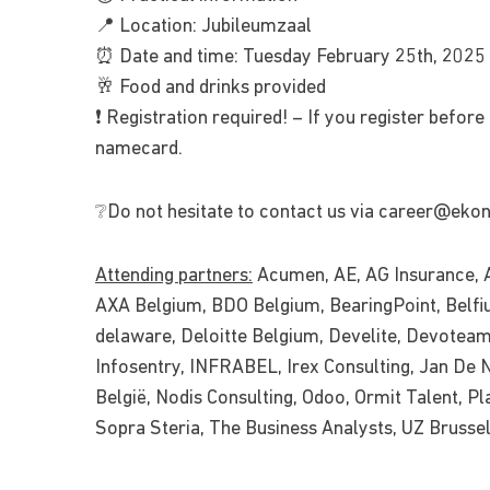
📍 Location: Jubileumzaal
⏰ Date and time: Tuesday February 25th, 2025
🥂 Food and drinks provided
❗️ Registration required! – If you register befor
namecard.
❔Do not hesitate to contact us via
career@ekon
Attending partners:
Acumen, AE, AG Insurance, A
AXA Belgium, BDO Belgium, BearingPoint, Belfius
delaware, Deloitte Belgium, Develite, Devotea
Infosentry, INFRABEL, Irex Consulting, Jan De 
België, Nodis Consulting, Odoo, Ormit Talent, P
Sopra Steria, The Business Analysts, UZ Brusse