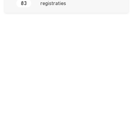
83
registraties
Over ons
Ons aanbod
Contact
Kursusdienst
Join Ekonomika
Fakbar Dulci
Wie we zijn
Events
Ondersteuning
Support
Career
Registreren