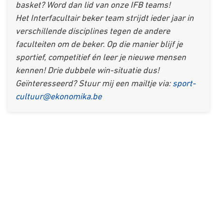
basket? Word dan lid van onze IFB teams!
Het Interfacultair beker team strijdt ieder jaar in
verschillende disciplines tegen de andere
faculteiten om de beker. Op die manier blijf je
sportief, competitief én leer je nieuwe mensen
kennen! Drie dubbele win-situatie dus!
Geïnteresseerd? Stuur mij een mailtje via:
sport-
cultuur@ekonomika.be
Over ons
Ons aanbod
Contact
Kursusdienst
Join Ekonomika
Fakbar Dulci
Wie we zijn
Events