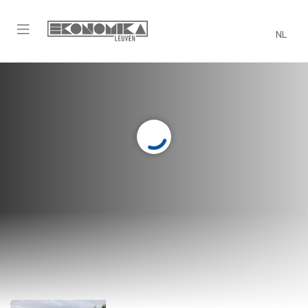
NL
Teams
Wil jij je van A tot Z achter één specifiek
evenement zetten? Dan kan dit in team
verband! Check hieronder alles wat we
aanbieden!