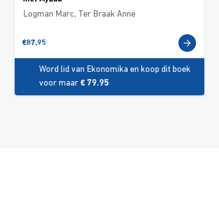
Logman Marc
,
Ter Braak Anne
€
87,95
Word lid van Ekonomika en koop dit boek
voor maar
€ 79.95
Over ons
Ons aanbod
Contact
Kursusdienst
Join Ekonomika
Fakbar Dulci