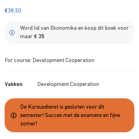
€
38,50
Word lid van Ekonomika en koop dit boek voor
maar
€ 35
For course: Development Cooperation
Vakken
Development Cooperation
De Kursusdienst is gesloten voor dit
semester! Succes met de examens en fijne
zomer!