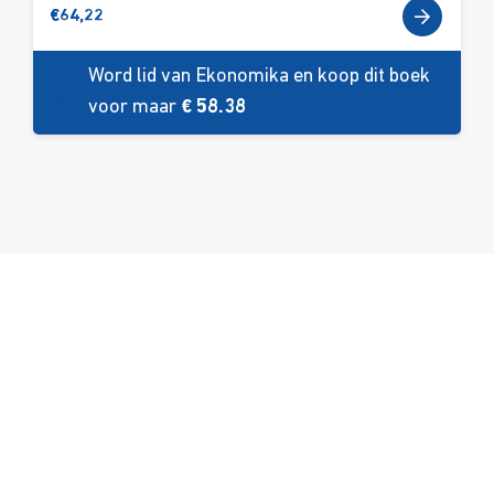
€
64,22
Word lid van Ekonomika en koop dit boek
voor maar
€ 58.38
Over ons
Ons aanbod
Contact
Kursusdienst
Join Ekonomika
Fakbar Dulci
Wie we zijn
Events