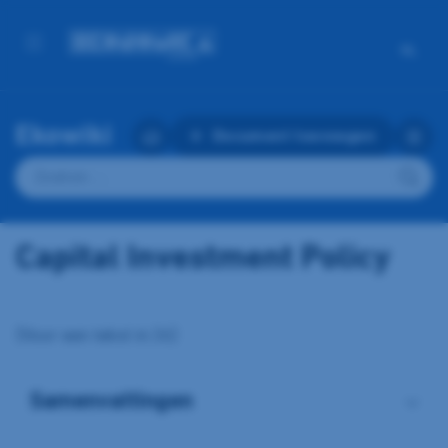
NL
Ekowiki
Document toevoegen
Zoeken
naar:
Capital Investment Policy
{Voor een tekst in:36}
Samenvattingen
CIP 2020