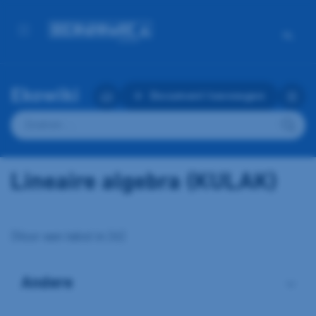
NL
Ekowiki
Document toevoegen
Zoeken
naar:
Lineaire algebra (KULAK)
{Voor een tekst in:36}
Andere
Lineaire Algebra juni 2022